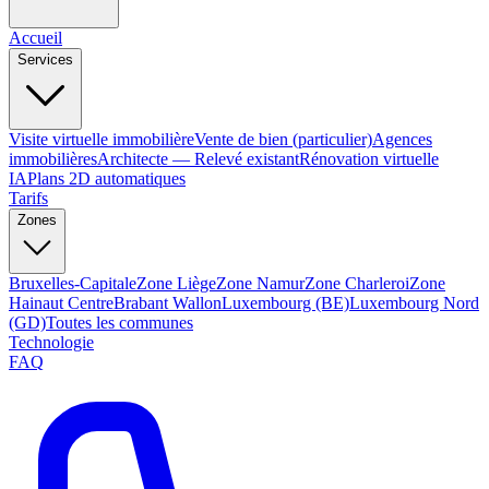
Accueil
Services
Visite virtuelle immobilière
Vente de bien (particulier)
Agences
immobilières
Architecte — Relevé existant
Rénovation virtuelle
IA
Plans 2D automatiques
Tarifs
Zones
Bruxelles-Capitale
Zone Liège
Zone Namur
Zone Charleroi
Zone
Hainaut Centre
Brabant Wallon
Luxembourg (BE)
Luxembourg Nord
(GD)
Toutes les communes
Technologie
FAQ