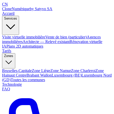
CN
Clone
Numérique
by Satyvo SA
Accueil
Services
Visite virtuelle immobilière
Vente de bien (particulier)
Agences
immobilières
Architecte — Relevé existant
Rénovation virtuelle
IA
Plans 2D automatiques
Tarifs
Zones
Bruxelles-Capitale
Zone Liège
Zone Namur
Zone Charleroi
Zone
Hainaut Centre
Brabant Wallon
Luxembourg (BE)
Luxembourg Nord
(GD)
Toutes les communes
Technologie
FAQ