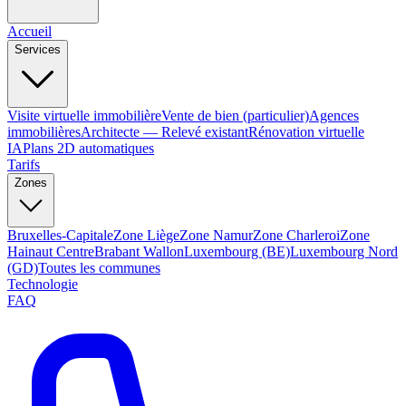
Accueil
Services
Visite virtuelle immobilière
Vente de bien (particulier)
Agences
immobilières
Architecte — Relevé existant
Rénovation virtuelle
IA
Plans 2D automatiques
Tarifs
Zones
Bruxelles-Capitale
Zone Liège
Zone Namur
Zone Charleroi
Zone
Hainaut Centre
Brabant Wallon
Luxembourg (BE)
Luxembourg Nord
(GD)
Toutes les communes
Technologie
FAQ