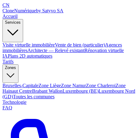
CN
Clone
Numérique
by Satyvo SA
Accueil
Services
Visite virtuelle immobilière
Vente de bien (particulier)
Agences
immobilières
Architecte — Relevé existant
Rénovation virtuelle
IA
Plans 2D automatiques
Tarifs
Zones
Bruxelles-Capitale
Zone Liège
Zone Namur
Zone Charleroi
Zone
Hainaut Centre
Brabant Wallon
Luxembourg (BE)
Luxembourg Nord
(GD)
Toutes les communes
Technologie
FAQ