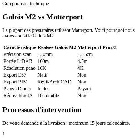
Comparaison technique
Galois M2 vs Matterport
La plupart des prestataires utilisent Matterport. Voici pourquoi nous
avons choisi le Galois M2.
Caractéristique
Realsee Galois M2
Matterport Pro2/3
Précision scan
±20mm
±2-5cm
Portée LiDAR
100m
4.5m
Résolution pano
16K
4K
Export E57
Natif
Non
Export BIM
Revit/ArchiCAD
Non
Plans 2D auto
Inclus
Payant
Rénovation IA
Disponible
Non
Processus d'intervention
De votre demande à la livraison : maximum 15 jours calendaires.
1