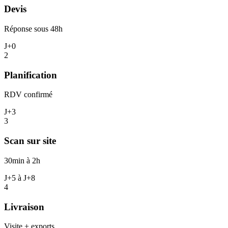
Devis
Réponse sous 48h
J+0
2
Planification
RDV confirmé
J+3
3
Scan sur site
30min à 2h
J+5 à J+8
4
Livraison
Visite + exports