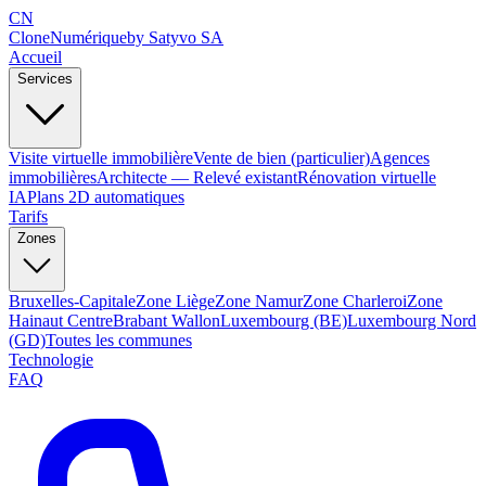
CN
Clone
Numérique
by Satyvo SA
Accueil
Services
Visite virtuelle immobilière
Vente de bien (particulier)
Agences
immobilières
Architecte — Relevé existant
Rénovation virtuelle
IA
Plans 2D automatiques
Tarifs
Zones
Bruxelles-Capitale
Zone Liège
Zone Namur
Zone Charleroi
Zone
Hainaut Centre
Brabant Wallon
Luxembourg (BE)
Luxembourg Nord
(GD)
Toutes les communes
Technologie
FAQ