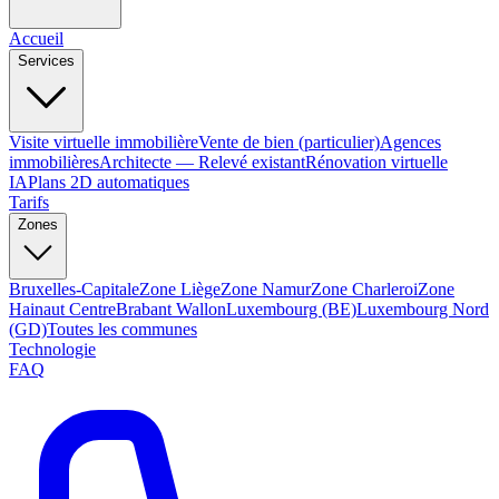
Accueil
Services
Visite virtuelle immobilière
Vente de bien (particulier)
Agences
immobilières
Architecte — Relevé existant
Rénovation virtuelle
IA
Plans 2D automatiques
Tarifs
Zones
Bruxelles-Capitale
Zone Liège
Zone Namur
Zone Charleroi
Zone
Hainaut Centre
Brabant Wallon
Luxembourg (BE)
Luxembourg Nord
(GD)
Toutes les communes
Technologie
FAQ