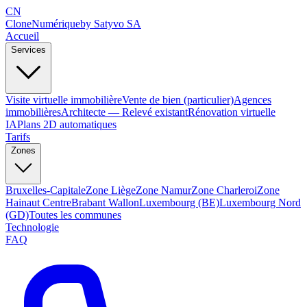
CN
Clone
Numérique
by Satyvo SA
Accueil
Services
Visite virtuelle immobilière
Vente de bien (particulier)
Agences
immobilières
Architecte — Relevé existant
Rénovation virtuelle
IA
Plans 2D automatiques
Tarifs
Zones
Bruxelles-Capitale
Zone Liège
Zone Namur
Zone Charleroi
Zone
Hainaut Centre
Brabant Wallon
Luxembourg (BE)
Luxembourg Nord
(GD)
Toutes les communes
Technologie
FAQ