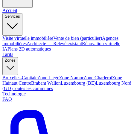
Accueil
Services
Visite virtuelle immobilière
Vente de bien (particulier)
Agences
immobilières
Architecte — Relevé existant
Rénovation virtuelle
IA
Plans 2D automatiques
Tarifs
Zones
Bruxelles-Capitale
Zone Liège
Zone Namur
Zone Charleroi
Zone
Hainaut Centre
Brabant Wallon
Luxembourg (BE)
Luxembourg Nord
(GD)
Toutes les communes
Technologie
FAQ