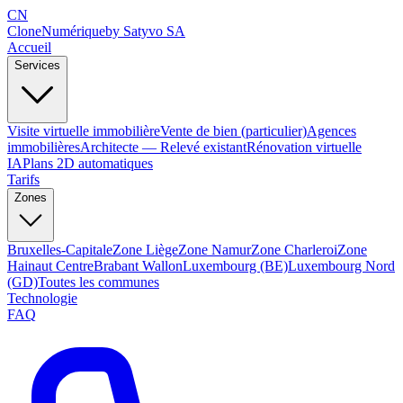
CN
Clone
Numérique
by Satyvo SA
Accueil
Services
Visite virtuelle immobilière
Vente de bien (particulier)
Agences
immobilières
Architecte — Relevé existant
Rénovation virtuelle
IA
Plans 2D automatiques
Tarifs
Zones
Bruxelles-Capitale
Zone Liège
Zone Namur
Zone Charleroi
Zone
Hainaut Centre
Brabant Wallon
Luxembourg (BE)
Luxembourg Nord
(GD)
Toutes les communes
Technologie
FAQ