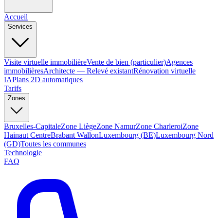
Accueil
Services
Visite virtuelle immobilière
Vente de bien (particulier)
Agences
immobilières
Architecte — Relevé existant
Rénovation virtuelle
IA
Plans 2D automatiques
Tarifs
Zones
Bruxelles-Capitale
Zone Liège
Zone Namur
Zone Charleroi
Zone
Hainaut Centre
Brabant Wallon
Luxembourg (BE)
Luxembourg Nord
(GD)
Toutes les communes
Technologie
FAQ