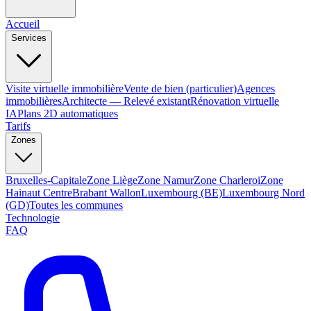
Accueil
Services
Visite virtuelle immobilière
Vente de bien (particulier)
Agences
immobilières
Architecte — Relevé existant
Rénovation virtuelle
IA
Plans 2D automatiques
Tarifs
Zones
Bruxelles-Capitale
Zone Liège
Zone Namur
Zone Charleroi
Zone
Hainaut Centre
Brabant Wallon
Luxembourg (BE)
Luxembourg Nord
(GD)
Toutes les communes
Technologie
FAQ