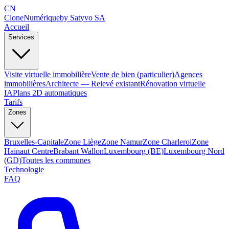
CN
Clone
Numérique
by Satyvo SA
Accueil
Services
Visite virtuelle immobilière
Vente de bien (particulier)
Agences
immobilières
Architecte — Relevé existant
Rénovation virtuelle
IA
Plans 2D automatiques
Tarifs
Zones
Bruxelles-Capitale
Zone Liège
Zone Namur
Zone Charleroi
Zone
Hainaut Centre
Brabant Wallon
Luxembourg (BE)
Luxembourg Nord
(GD)
Toutes les communes
Technologie
FAQ