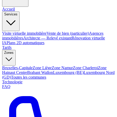
Accueil
Services
Visite virtuelle immobilière
Vente de bien (particulier)
Agences
immobilières
Architecte — Relevé existant
Rénovation virtuelle
IA
Plans 2D automatiques
Tarifs
Zones
Bruxelles-Capitale
Zone Liège
Zone Namur
Zone Charleroi
Zone
Hainaut Centre
Brabant Wallon
Luxembourg (BE)
Luxembourg Nord
(GD)
Toutes les communes
Technologie
FAQ