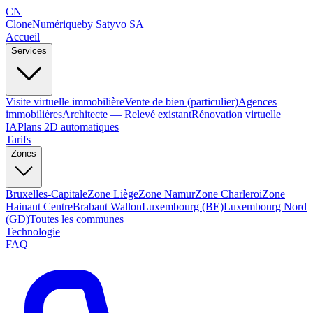
CN
Clone
Numérique
by Satyvo SA
Accueil
Services
Visite virtuelle immobilière
Vente de bien (particulier)
Agences
immobilières
Architecte — Relevé existant
Rénovation virtuelle
IA
Plans 2D automatiques
Tarifs
Zones
Bruxelles-Capitale
Zone Liège
Zone Namur
Zone Charleroi
Zone
Hainaut Centre
Brabant Wallon
Luxembourg (BE)
Luxembourg Nord
(GD)
Toutes les communes
Technologie
FAQ