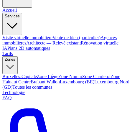
Accueil
Services
Visite virtuelle immobilière
Vente de bien (particulier)
Agences
immobilières
Architecte — Relevé existant
Rénovation virtuelle
IA
Plans 2D automatiques
Tarifs
Zones
Bruxelles-Capitale
Zone Liège
Zone Namur
Zone Charleroi
Zone
Hainaut Centre
Brabant Wallon
Luxembourg (BE)
Luxembourg Nord
(GD)
Toutes les communes
Technologie
FAQ