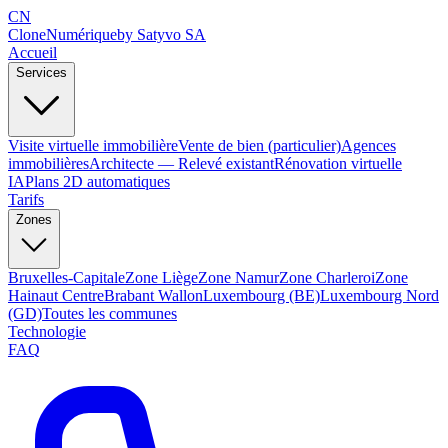
CN
Clone
Numérique
by Satyvo SA
Accueil
Services
Visite virtuelle immobilière
Vente de bien (particulier)
Agences
immobilières
Architecte — Relevé existant
Rénovation virtuelle
IA
Plans 2D automatiques
Tarifs
Zones
Bruxelles-Capitale
Zone Liège
Zone Namur
Zone Charleroi
Zone
Hainaut Centre
Brabant Wallon
Luxembourg (BE)
Luxembourg Nord
(GD)
Toutes les communes
Technologie
FAQ