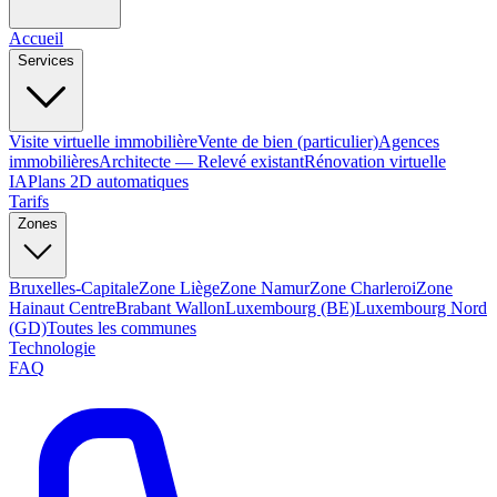
Accueil
Services
Visite virtuelle immobilière
Vente de bien (particulier)
Agences
immobilières
Architecte — Relevé existant
Rénovation virtuelle
IA
Plans 2D automatiques
Tarifs
Zones
Bruxelles-Capitale
Zone Liège
Zone Namur
Zone Charleroi
Zone
Hainaut Centre
Brabant Wallon
Luxembourg (BE)
Luxembourg Nord
(GD)
Toutes les communes
Technologie
FAQ