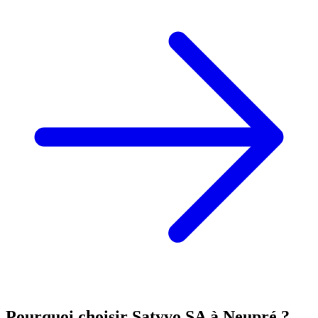
Pourquoi choisir Satyvo SA à
Neupré
?