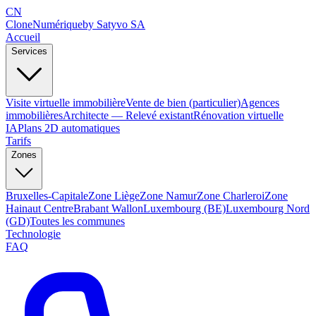
CN
Clone
Numérique
by Satyvo SA
Accueil
Services
Visite virtuelle immobilière
Vente de bien (particulier)
Agences
immobilières
Architecte — Relevé existant
Rénovation virtuelle
IA
Plans 2D automatiques
Tarifs
Zones
Bruxelles-Capitale
Zone Liège
Zone Namur
Zone Charleroi
Zone
Hainaut Centre
Brabant Wallon
Luxembourg (BE)
Luxembourg Nord
(GD)
Toutes les communes
Technologie
FAQ