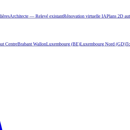
ières
Architecte — Relevé existant
Rénovation virtuelle IA
Plans 2D au
ut Centre
Brabant Wallon
Luxembourg (BE)
Luxembourg Nord (GD)
To