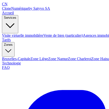
CN
Clone
Numérique
by Satyvo SA
Accueil
Services
Visite virtuelle immobilière
Vente de bien (particulier)
Agences immobil
Tarifs
Zones
Bruxelles-Capitale
Zone Liège
Zone Namur
Zone Charleroi
Zone Haina
Technologie
FAQ