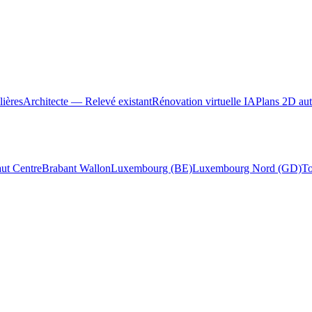
ières
Architecte — Relevé existant
Rénovation virtuelle IA
Plans 2D au
ut Centre
Brabant Wallon
Luxembourg (BE)
Luxembourg Nord (GD)
To