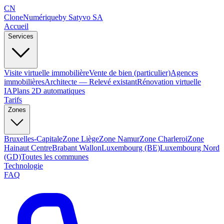
CN
Clone
Numérique
by Satyvo SA
Accueil
Services
Visite virtuelle immobilière
Vente de bien (particulier)
Agences
immobilières
Architecte — Relevé existant
Rénovation virtuelle
IA
Plans 2D automatiques
Tarifs
Zones
Bruxelles-Capitale
Zone Liège
Zone Namur
Zone Charleroi
Zone
Hainaut Centre
Brabant Wallon
Luxembourg (BE)
Luxembourg Nord
(GD)
Toutes les communes
Technologie
FAQ