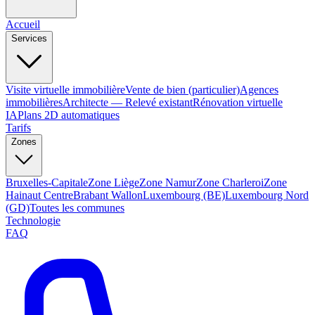
Accueil
Services
Visite virtuelle immobilière
Vente de bien (particulier)
Agences
immobilières
Architecte — Relevé existant
Rénovation virtuelle
IA
Plans 2D automatiques
Tarifs
Zones
Bruxelles-Capitale
Zone Liège
Zone Namur
Zone Charleroi
Zone
Hainaut Centre
Brabant Wallon
Luxembourg (BE)
Luxembourg Nord
(GD)
Toutes les communes
Technologie
FAQ