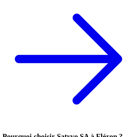
Pourquoi choisir Satyvo SA à
Fléron
?