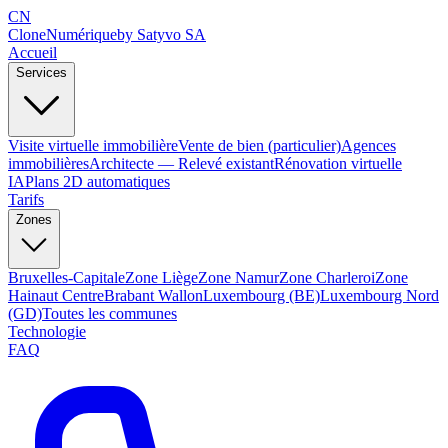
CN
Clone
Numérique
by Satyvo SA
Accueil
Services
Visite virtuelle immobilière
Vente de bien (particulier)
Agences
immobilières
Architecte — Relevé existant
Rénovation virtuelle
IA
Plans 2D automatiques
Tarifs
Zones
Bruxelles-Capitale
Zone Liège
Zone Namur
Zone Charleroi
Zone
Hainaut Centre
Brabant Wallon
Luxembourg (BE)
Luxembourg Nord
(GD)
Toutes les communes
Technologie
FAQ