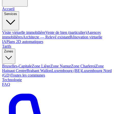
Accueil
Services
Visite virtuelle immobilière
Vente de bien (particulier)
Agences
immobilières
Architecte — Relevé existant
Rénovation virtuelle
IA
Plans 2D automatiques
Tarifs
Zones
Bruxelles-Capitale
Zone Liège
Zone Namur
Zone Charleroi
Zone
Hainaut Centre
Brabant Wallon
Luxembourg (BE)
Luxembourg Nord
(GD)
Toutes les communes
Technologie
FAQ