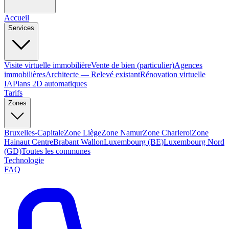
Accueil
Services
Visite virtuelle immobilière
Vente de bien (particulier)
Agences
immobilières
Architecte — Relevé existant
Rénovation virtuelle
IA
Plans 2D automatiques
Tarifs
Zones
Bruxelles-Capitale
Zone Liège
Zone Namur
Zone Charleroi
Zone
Hainaut Centre
Brabant Wallon
Luxembourg (BE)
Luxembourg Nord
(GD)
Toutes les communes
Technologie
FAQ