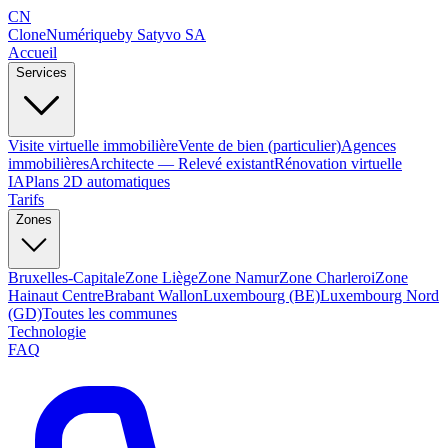
CN
Clone
Numérique
by Satyvo SA
Accueil
Services
Visite virtuelle immobilière
Vente de bien (particulier)
Agences
immobilières
Architecte — Relevé existant
Rénovation virtuelle
IA
Plans 2D automatiques
Tarifs
Zones
Bruxelles-Capitale
Zone Liège
Zone Namur
Zone Charleroi
Zone
Hainaut Centre
Brabant Wallon
Luxembourg (BE)
Luxembourg Nord
(GD)
Toutes les communes
Technologie
FAQ