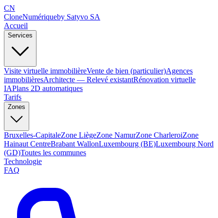
CN
Clone
Numérique
by Satyvo SA
Accueil
Services
Visite virtuelle immobilière
Vente de bien (particulier)
Agences
immobilières
Architecte — Relevé existant
Rénovation virtuelle
IA
Plans 2D automatiques
Tarifs
Zones
Bruxelles-Capitale
Zone Liège
Zone Namur
Zone Charleroi
Zone
Hainaut Centre
Brabant Wallon
Luxembourg (BE)
Luxembourg Nord
(GD)
Toutes les communes
Technologie
FAQ