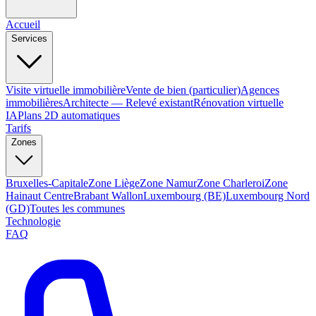
Accueil
Services
Visite virtuelle immobilière
Vente de bien (particulier)
Agences
immobilières
Architecte — Relevé existant
Rénovation virtuelle
IA
Plans 2D automatiques
Tarifs
Zones
Bruxelles-Capitale
Zone Liège
Zone Namur
Zone Charleroi
Zone
Hainaut Centre
Brabant Wallon
Luxembourg (BE)
Luxembourg Nord
(GD)
Toutes les communes
Technologie
FAQ