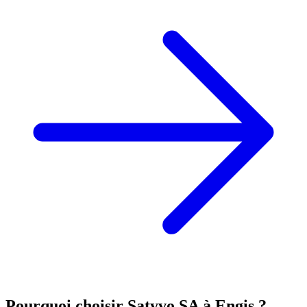
Pourquoi choisir Satyvo SA à
Engis
?