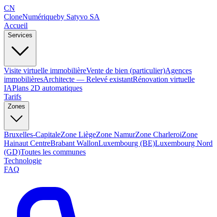
CN
Clone
Numérique
by Satyvo SA
Accueil
Services
Visite virtuelle immobilière
Vente de bien (particulier)
Agences
immobilières
Architecte — Relevé existant
Rénovation virtuelle
IA
Plans 2D automatiques
Tarifs
Zones
Bruxelles-Capitale
Zone Liège
Zone Namur
Zone Charleroi
Zone
Hainaut Centre
Brabant Wallon
Luxembourg (BE)
Luxembourg Nord
(GD)
Toutes les communes
Technologie
FAQ