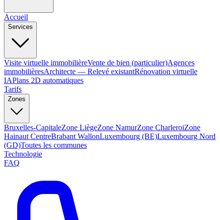
Accueil
Services
Visite virtuelle immobilière
Vente de bien (particulier)
Agences
immobilières
Architecte — Relevé existant
Rénovation virtuelle
IA
Plans 2D automatiques
Tarifs
Zones
Bruxelles-Capitale
Zone Liège
Zone Namur
Zone Charleroi
Zone
Hainaut Centre
Brabant Wallon
Luxembourg (BE)
Luxembourg Nord
(GD)
Toutes les communes
Technologie
FAQ