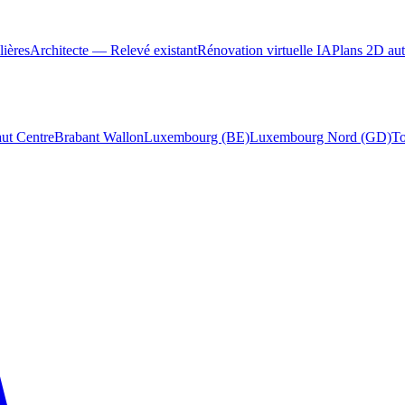
ières
Architecte — Relevé existant
Rénovation virtuelle IA
Plans 2D au
ut Centre
Brabant Wallon
Luxembourg (BE)
Luxembourg Nord (GD)
To