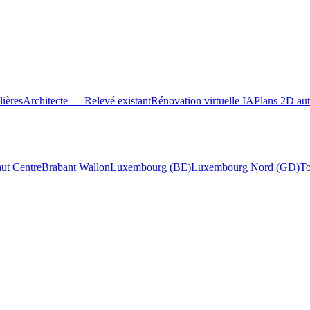
ières
Architecte — Relevé existant
Rénovation virtuelle IA
Plans 2D au
ut Centre
Brabant Wallon
Luxembourg (BE)
Luxembourg Nord (GD)
To