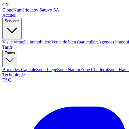
CN
Clone
Numérique
by Satyvo SA
Accueil
Services
Visite virtuelle immobilière
Vente de bien (particulier)
Agences immobil
Tarifs
Zones
Bruxelles-Capitale
Zone Liège
Zone Namur
Zone Charleroi
Zone Haina
Technologie
FAQ