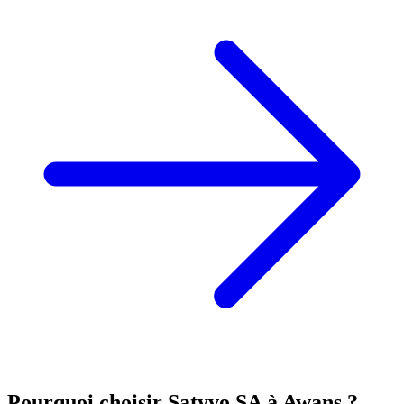
Pourquoi choisir Satyvo SA à
Awans
?