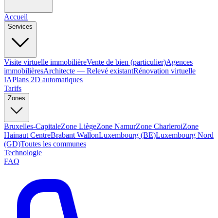
Accueil
Services
Visite virtuelle immobilière
Vente de bien (particulier)
Agences
immobilières
Architecte — Relevé existant
Rénovation virtuelle
IA
Plans 2D automatiques
Tarifs
Zones
Bruxelles-Capitale
Zone Liège
Zone Namur
Zone Charleroi
Zone
Hainaut Centre
Brabant Wallon
Luxembourg (BE)
Luxembourg Nord
(GD)
Toutes les communes
Technologie
FAQ