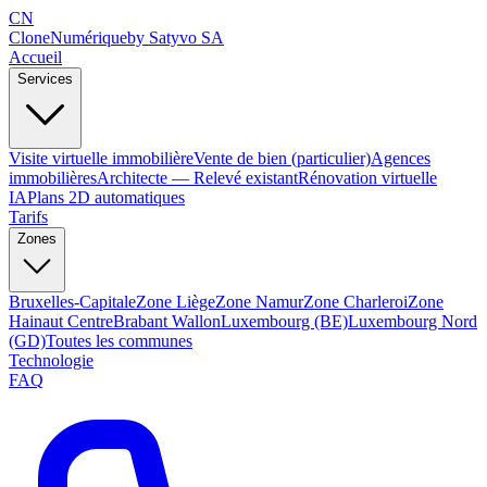
CN
Clone
Numérique
by Satyvo SA
Accueil
Services
Visite virtuelle immobilière
Vente de bien (particulier)
Agences
immobilières
Architecte — Relevé existant
Rénovation virtuelle
IA
Plans 2D automatiques
Tarifs
Zones
Bruxelles-Capitale
Zone Liège
Zone Namur
Zone Charleroi
Zone
Hainaut Centre
Brabant Wallon
Luxembourg (BE)
Luxembourg Nord
(GD)
Toutes les communes
Technologie
FAQ