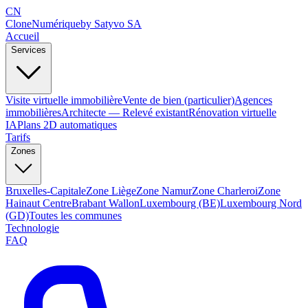
CN
Clone
Numérique
by Satyvo SA
Accueil
Services
Visite virtuelle immobilière
Vente de bien (particulier)
Agences
immobilières
Architecte — Relevé existant
Rénovation virtuelle
IA
Plans 2D automatiques
Tarifs
Zones
Bruxelles-Capitale
Zone Liège
Zone Namur
Zone Charleroi
Zone
Hainaut Centre
Brabant Wallon
Luxembourg (BE)
Luxembourg Nord
(GD)
Toutes les communes
Technologie
FAQ