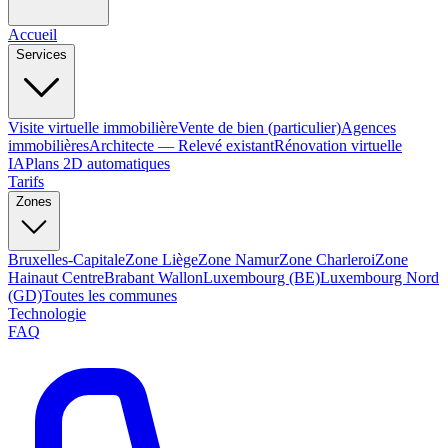
Accueil
Services
Visite virtuelle immobilière
Vente de bien (particulier)
Agences
immobilières
Architecte — Relevé existant
Rénovation virtuelle
IA
Plans 2D automatiques
Tarifs
Zones
Bruxelles-Capitale
Zone Liège
Zone Namur
Zone Charleroi
Zone
Hainaut Centre
Brabant Wallon
Luxembourg (BE)
Luxembourg Nord
(GD)
Toutes les communes
Technologie
FAQ