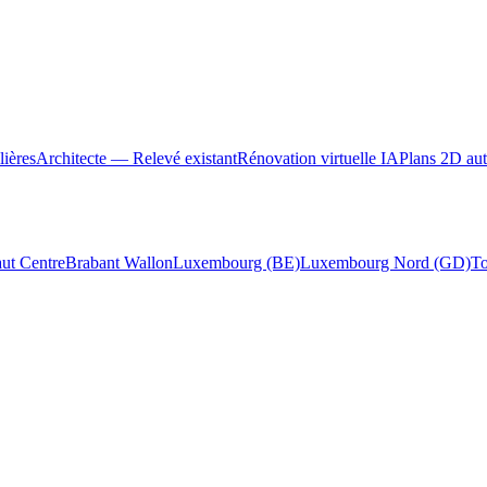
ières
Architecte — Relevé existant
Rénovation virtuelle IA
Plans 2D au
ut Centre
Brabant Wallon
Luxembourg (BE)
Luxembourg Nord (GD)
To