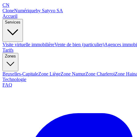
CN
Clone
Numérique
by Satyvo SA
Accueil
Services
Visite virtuelle immobilière
Vente de bien (particulier)
Agences immobil
Tarifs
Zones
Bruxelles-Capitale
Zone Liège
Zone Namur
Zone Charleroi
Zone Haina
Technologie
FAQ