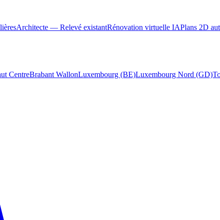
ières
Architecte — Relevé existant
Rénovation virtuelle IA
Plans 2D au
ut Centre
Brabant Wallon
Luxembourg (BE)
Luxembourg Nord (GD)
To